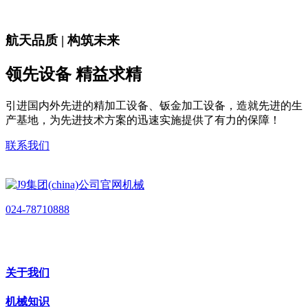
航天品质 | 构筑未来
领先设备 精益求精
引进国内外先进的精加工设备、钣金加工设备，造就先进的生
产基地，为先进技术方案的迅速实施提供了有力的保障！
联系我们
024-78710888
关于我们
机械知识