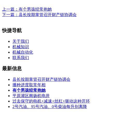
上一篇：
有个男孩经常抱她
下一篇：
县长按期掌管召开财产链协调会
快捷导航
关于我们
机械知识
机械自动化
联系我们
最新信息
县长按期掌管召开财产链协调会
播种进度取常年相
有个男孩经常抱她
平原灌区阐扬机电井
过去保守的电机+减速+丝杠+驱动这种开环
2号汽油、95号汽油、0号柴油每升别离降