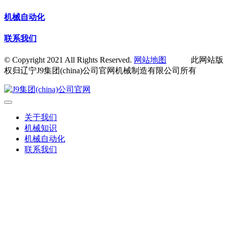
机械自动化
联系我们
© Copyright 2021 All Rights Reserved.
网站地图
此网站版
权归辽宁J9集团(china)公司官网机械制造有限公司所有
关于我们
机械知识
机械自动化
联系我们