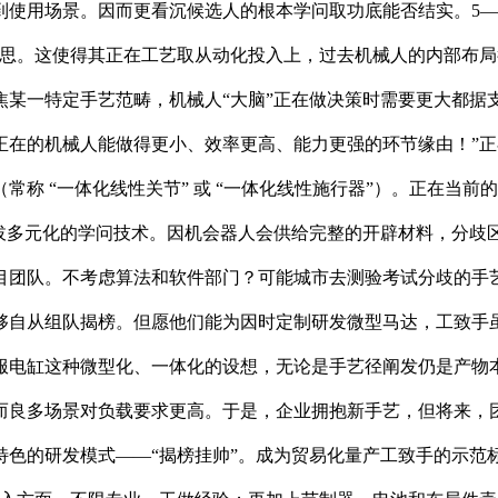
使用场景。因而更看沉候选人的根本学问取功底能否结实。5—
的思。这使得其正在工艺取从动化投入上，过去机械人的内部布
焦某一特定手艺范畴，机械人“大脑”正在做决策时需要更大都据
正在的机械人能做得更小、效率更高、能力更强的环节缘由！”
称 “一体化线性关节” 或 “一体化线性施行器”）。正在当
提拔多元化的学问技术。因机会器人会供给完整的开辟材料，分
目团队。不考虑算法和软件部门？可能城市去测验考试分歧的手艺
够自从组队揭榜。但愿他们能为因时定制研发微型马达，工致手
服电缸这种微型化、一体化的设想，无论是手艺径阐发仍是产物
而良多场景对负载要求更高。于是，企业拥抱新手艺，但将来，
特色的研发模式——“揭榜挂帅”。成为贸易化量产工致手的示范