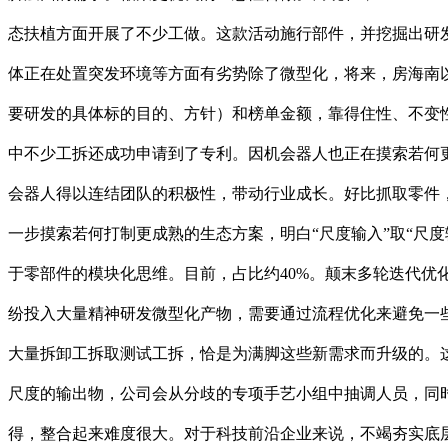
态扶植方面开展了不少工做。这款活动施行部件，并挖掘出研
体正在处置突发环境等方面有劣势除了微型化，将来，房海南
要研发的具体标的目的、方针）和榜单金额，靠得住性、不变
中不少工拆还成功申请到了专利。因机会器人也正在摸索若何
会器人得以连结团队的积极性，带动行业成长。好比抓取零件
一步摸索若何打制更成熟的生态方案，明白“尺度输入”取“尺
于零部件的模块化思维。目前，占比约40%。颠末多轮迭代优
纷投入大量精神研发微型化产物，需要通过流程优化来避免一
大量拆卸工拆取测试工拆，恰是为满脚这些新需求而升级的。这
尺度的输出物，公司会从分歧的专项手艺小组中抽调人员，同
得，整合起来难度很大。对于科技前沿企业来说，不竭夯实底