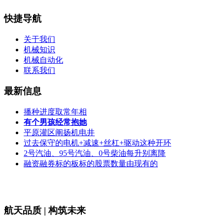
快捷导航
关于我们
机械知识
机械自动化
联系我们
最新信息
播种进度取常年相
有个男孩经常抱她
平原灌区阐扬机电井
过去保守的电机+减速+丝杠+驱动这种开环
2号汽油、95号汽油、0号柴油每升别离降
融资融券标的板标的股票数量由现有的
航天品质 | 构筑未来