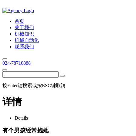
首页
关于我们
机械知识
机械自动化
联系我们
024-78710888
按Enter键搜索或按ESC键取消
详情
Details
有个男孩经常抱她