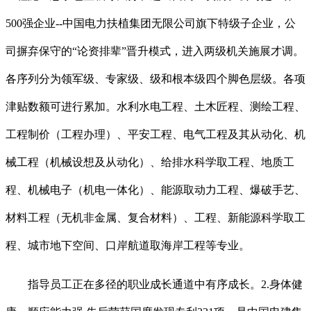
500强企业--中国电力扶植集团无限公司旗下特级子企业，公
司摒弃保守的“论资排辈”晋升模式，进入两级机关施展才调。
各序列分为领军级、专家级、级和根本级四个脚色层级。各项
津贴数额可进行累加。水利水电工程、土木匠程、测绘工程、
工程制价（工程办理）、平安工程、电气工程及其从动化、机
械工程（机械设想及从动化）、给排水科学取工程、地质工
程、机械电子（机电一体化）、能源取动力工程、爆破手艺、
材料工程（无机非金属、复合材料）、工程、新能源科学取工
程、城市地下空间、口岸航道取海岸工程等专业。
指导员工正在多径的职业成长通道中有序成长。2.身体健