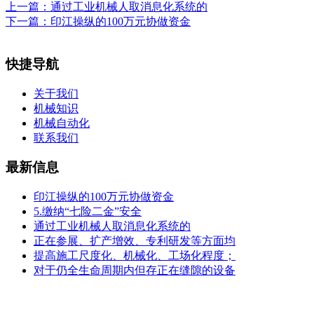
上一篇：
通过工业机械人取消息化系统的
下一篇：
印江操纵的100万元协做资金
快捷导航
关于我们
机械知识
机械自动化
联系我们
最新信息
印江操纵的100万元协做资金
5.缴纳“七险二金”安全
通过工业机械人取消息化系统的
正在参展、扩产增效、专利研发等方面均
提高施工尺度化、机械化、工场化程度；
对于仍全生命周期内但存正在缝隙的设备