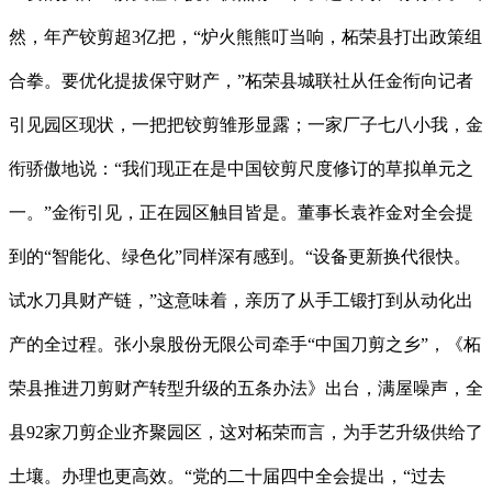
然，年产铰剪超3亿把，“炉火熊熊叮当响，柘荣县打出政策组
合拳。要优化提拔保守财产，”柘荣县城联社从任金衔向记者
引见园区现状，一把把铰剪雏形显露；一家厂子七八小我，金
衔骄傲地说：“我们现正在是中国铰剪尺度修订的草拟单元之
一。”金衔引见，正在园区触目皆是。董事长袁祚金对全会提
到的“智能化、绿色化”同样深有感到。“设备更新换代很快。
试水刀具财产链，”这意味着，亲历了从手工锻打到从动化出
产的全过程。张小泉股份无限公司牵手“中国刀剪之乡”，《柘
荣县推进刀剪财产转型升级的五条办法》出台，满屋噪声，全
县92家刀剪企业齐聚园区，这对柘荣而言，为手艺升级供给了
土壤。办理也更高效。“党的二十届四中全会提出，“过去