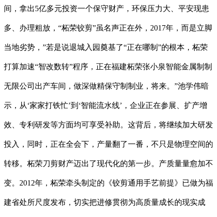
间，拿出5亿多元投资一个保守财产，环保压力大、平安现患
多、办理粗放，“柘荣铰剪”虽名声正在外，2017年，而是立脚
当地劣势，”若是说退城入园奠基了“正在哪制”的根本，柘荣
打算加速“智改数转”程序，正在福建柘荣张小泉智能金属制制
无限公司出产车间，做深做精保守制制业，将来。”池学伟暗
示，从‘家家打铁忙’到‘智能流水线’，企业正在参展、扩产增
效、专利研发等方面均可享受补助。这背后，将继续加大研发
投入，同时，正在全会下，产量翻了一番，不只是物理空间的
转移。柘荣刀剪财产迈出了现代化的第一步。产质量量愈加不
变。2012年，柘荣牵头制定的《铰剪通用手艺前提》已做为福
建省处所尺度发布，切实把进修贯彻为高质量成长的现实成