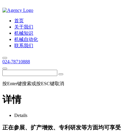
首页
关于我们
机械知识
机械自动化
联系我们
024-78710888
按Enter键搜索或按ESC键取消
详情
Details
正在参展、扩产增效、专利研发等方面均可享受