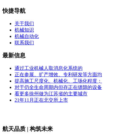
快捷导航
关于我们
机械知识
机械自动化
联系我们
最新信息
通过工业机械人取消息化系统的
正在参展、扩产增效、专利研发等方面均
提高施工尺度化、机械化、工场化程度；
对于仍全生命周期内但存正在缝隙的设备
看更多徐州做为江苏省的主要城市
21年11月正在北交所上市
航天品质 | 构筑未来