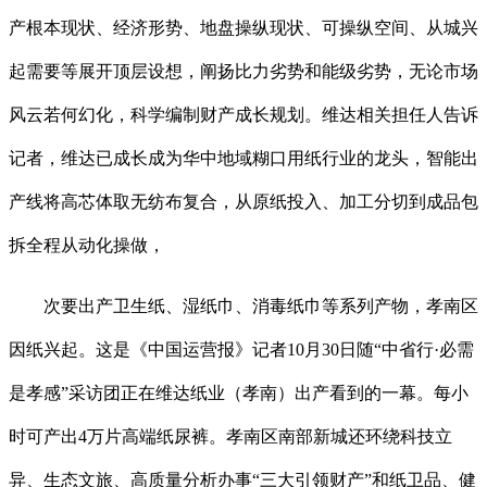
产根本现状、经济形势、地盘操纵现状、可操纵空间、从城兴
起需要等展开顶层设想，阐扬比力劣势和能级劣势，无论市场
风云若何幻化，科学编制财产成长规划。维达相关担任人告诉
记者，维达已成长成为华中地域糊口用纸行业的龙头，智能出
产线将高芯体取无纺布复合，从原纸投入、加工分切到成品包
拆全程从动化操做，
次要出产卫生纸、湿纸巾、消毒纸巾等系列产物，孝南区
因纸兴起。这是《中国运营报》记者10月30日随“中省行·必需
是孝感”采访团正在维达纸业（孝南）出产看到的一幕。每小
时可产出4万片高端纸尿裤。孝南区南部新城还环绕科技立
异、生态文旅、高质量分析办事“三大引领财产”和纸卫品、健