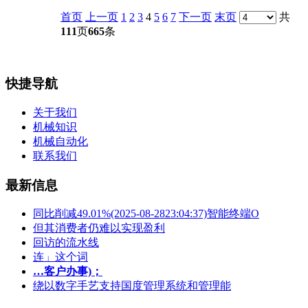
首页
上一页
1
2
3
4
5
6
7
下一页
末页
共
111
页
665
条
快捷导航
关于我们
机械知识
机械自动化
联系我们
最新信息
同比削减49.01%(2025-08-2823:04:37)智能终端O
但其消费者仍难以实现盈利
回访的流水线
连」这个词
…客户办事)；
绕以数字手艺支持国度管理系统和管理能