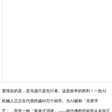
更现实的是，亚马逊只是先行者。这是效率的胜利！一批AI
机械人正正在代替跨越60万个岗亭。当AI被称「先辈手
艺」，而是一种「将来式消逝」——就仿佛那些岗亭从未存正