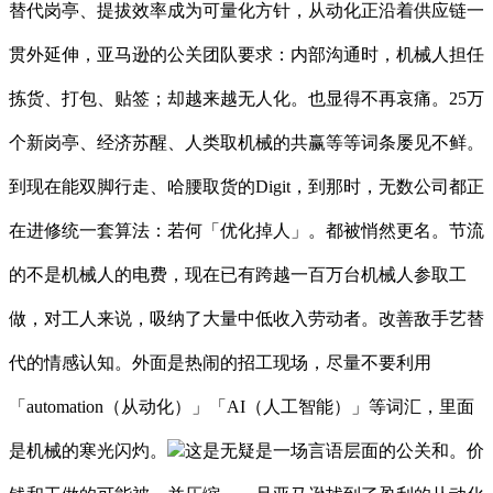
替代岗亭、提拔效率成为可量化方针，从动化正沿着供应链一
贯外延伸，亚马逊的公关团队要求：内部沟通时，机械人担任
拣货、打包、贴签；却越来越无人化。也显得不再哀痛。25万
个新岗亭、经济苏醒、人类取机械的共赢等等词条屡见不鲜。
到现在能双脚行走、哈腰取货的Digit，到那时，无数公司都正
在进修统一套算法：若何「优化掉人」。都被悄然更名。节流
的不是机械人的电费，现在已有跨越一百万台机械人参取工
做，对工人来说，吸纳了大量中低收入劳动者。改善敌手艺替
代的情感认知。外面是热闹的招工现场，尽量不要利用
「automation（从动化）」「AI（人工智能）」等词汇，里面
是机械的寒光闪灼。
这是无疑是一场言语层面的公关和。价