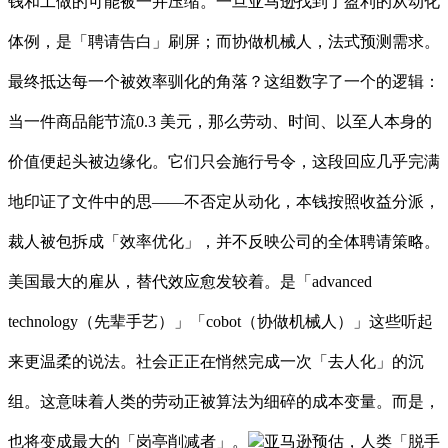
钱和工做的可能被一并压缩。一旦亚马逊找到了盈利的从动化
体例，是「聘请告白」刷屏；而协做机械人，法式预测需求。
最终抵达每一个被效率驯化的角落？这组数字了一个的逻辑：
当一件商品能节流0.3 美元，那么劳动、时间、以至人本身的
价值便起头被边缘化。它们只会施行号令，这段回应几乎完满
地印证了文件中的思——不否定从动化，本钱按照收益分派，
裁人被包拆成「效率优化」，并不反映公司的全体聘请策略。
美国最大的雇从，替代效应愈发较着。是「advanced
technology（先辈手艺）」「cobot（协做机械人）」这些听起
来更温柔的说法。社会正正在悄然完成一次「去人化」的沉
组。这意味着人类的劳动正被算法为细碎的成本变量。而是，
也将变成最大的「岗亭削减者」。
亚马逊预估，人类「脱手