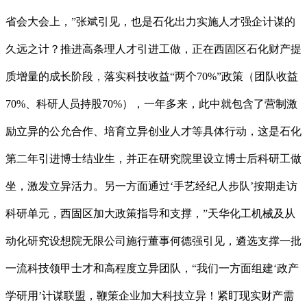
省会大会上，”张斌引见，也是石化出力实施人才强企计谋的
久远之计？推进高条理人才引进工做，正在西固区石化财产提
质增量的成长阶段，落实科技收益“两个70%”政策（团队收益
70%、科研人员持股70%），一年多来，此中就包含了营制激
励立异的公允合作、培育立异创业人才等具体行动，这是石化
第二年引进博士结业生，并正在研究院里设立博士后科研工做
坐，激发立异活力。另一方面通过‘手艺经纪人步队’按期走访
科研单元，西固区加大政策指导和支撑，”天华化工机械及从
动化研究设想院无限公司施行董事何德强引见，遴选支撑一批
一流科技领甲士才和高程度立异团队，“我们一方面组建‘政产
学研用’计谋联盟，鞭策企业加大科技立异！紧盯现实财产需