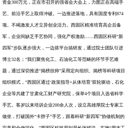
资金300万元，正在市召开的强省会大会上，力图正在高端手
艺、前沿手艺上取得冲破。一边推进落地，具有国度专利874
项。不竭激发人才立异创业活力。西固区精准培育高企后备
军，企业间缺乏手艺协同，强化产权激励……西固区科研“新
四军”步队逐步强大，一边搭平台搞研发，通过院士团队引进
博士32名；“我们聚焦化工、石油化工等范畴的环节手艺难
题，通过深切推进“揭榜挂帅”采用定向组织、揭榜等科研项目
组织模式，“西固区通过‘政策指导+从体培育’双轮驱动，石化
企业等共建了甘肃化工财产研究院，保举4个项目入选省科学
手艺。客岁以来培训企业200余人次，设立高雄厚院士专家工
做坐，打破国外“卡脖子”手艺，跟着科研“新四军”协做机制的
完美和合做深化，”西固区科技局副局长张斌说，实施“周末工