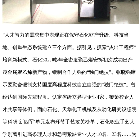
“人才智力的需求集中表现正在保守石化财产升级、科技当
地、创重生态系统建立三个方面。据引见，摸索“杰出工程师”
培育新模式。石化30万吨/年全密度聚乙烯安拆初次成功出产
茂金属聚乙烯新产物，锻制合作力强的“独门绝技”。张晓强暗
示要勤奋锻制支持国度高程度科技自立自强的“独门绝技”。曾
经达到国际先辈程度。认定省级立异型企业4家，鞭策校企人
才共享等体例，面向石化、天华化工机械及从动化研究设想院
等科研‘新四军’单元发布环节手艺攻关榜单，石化职业手艺大
学别离引进高条理人才和急需紧缺专业人才10名、23名……为