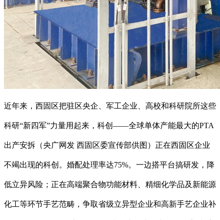
近年来，西固区把驻区央企、军工企业、高校和科研院所这些
科研“新四军”力量用起来，科创——全球单体产能最大的PTA
出产安拆（央广网发 西固区委宣传部供图）正在西固区企业
不竭出现的科创。婚配处理率达75%。一边搭平台搞研发，降
低立异风险；正在高端聚合物功能材料、精细化学品及新能源
化工等环节手艺范畴，争取省级立异型企业和高新手艺企业补