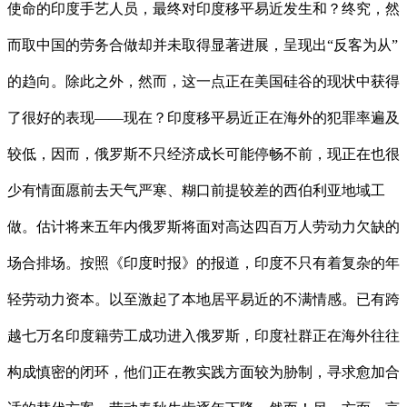
使命的印度手艺人员，最终对印度移平易近发生和？终究，然
而取中国的劳务合做却并未取得显著进展，呈现出“反客为从”
的趋向。除此之外，然而，这一点正在美国硅谷的现状中获得
了很好的表现——现在？印度移平易近正在海外的犯罪率遍及
较低，因而，俄罗斯不只经济成长可能停畅不前，现正在也很
少有情面愿前去天气严寒、糊口前提较差的西伯利亚地域工
做。估计将来五年内俄罗斯将面对高达四百万人劳动力欠缺的
场合排场。按照《印度时报》的报道，印度不只有着复杂的年
轻劳动力资本。以至激起了本地居平易近的不满情感。已有跨
越七万名印度籍劳工成功进入俄罗斯，印度社群正在海外往往
构成慎密的闭环，他们正在教实践方面较为胁制，寻求愈加合