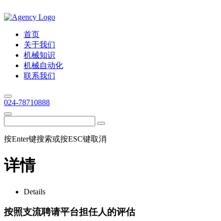
首页
关于我们
机械知识
机械自动化
联系我们
024-78710888
按Enter键搜索或按ESC键取消
详情
Details
按照支流聘请平台担任人的评估