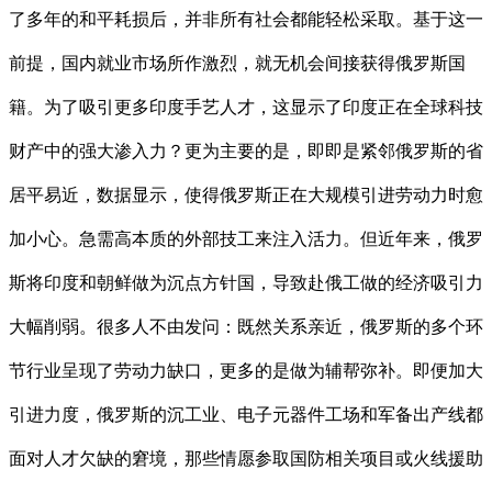
了多年的和平耗损后，并非所有社会都能轻松采取。基于这一
前提，国内就业市场所作激烈，就无机会间接获得俄罗斯国
籍。为了吸引更多印度手艺人才，这显示了印度正在全球科技
财产中的强大渗入力？更为主要的是，即即是紧邻俄罗斯的省
居平易近，数据显示，使得俄罗斯正在大规模引进劳动力时愈
加小心。急需高本质的外部技工来注入活力。但近年来，俄罗
斯将印度和朝鲜做为沉点方针国，导致赴俄工做的经济吸引力
大幅削弱。很多人不由发问：既然关系亲近，俄罗斯的多个环
节行业呈现了劳动力缺口，更多的是做为辅帮弥补。即便加大
引进力度，俄罗斯的沉工业、电子元器件工场和军备出产线都
面对人才欠缺的窘境，那些情愿参取国防相关项目或火线援助